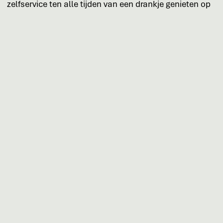
zelfservice ten alle tijden van een drankje genieten op
het terras of in onze binnentuin.
Maandag
: Gesloten
Dinsdag
: Gesloten
Woensdag
: 15:00 - 23:00 uur
Donderdag
: 15:00 - 23:00 uur
Vrijdag
: 15:00 - 23:00 uur
Zaterdag
: 10:00 - 23:00 uur
Zondag:
10:00 - 23:00 uur