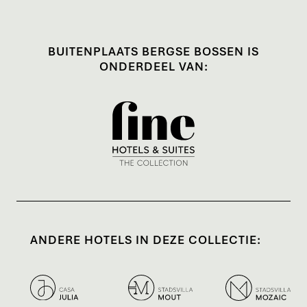
Vitaal, BBQ en Aziatisch. De workshop kunnen
verzorgt worden vanaf 20 personen, prijs is op
BUITENPLAATS BERGSE BOSSEN IS
te vragen via
banqueting@bergsebossen.nl
ONDERDEEL VAN:
ANDERE HOTELS IN DEZE COLLECTIE: