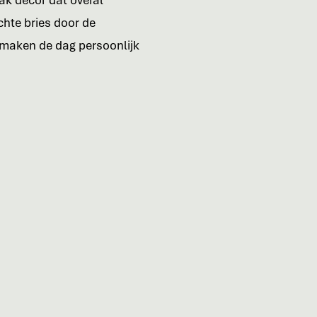
rak decor dat overal
chte bries door de
s maken de dag persoonlijk