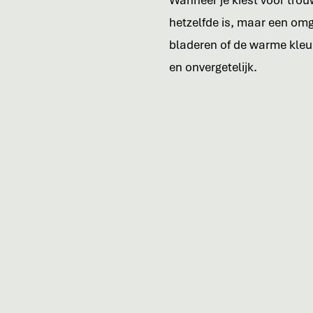
Wanneer je kiest voor trouw
hetzelfde is, maar een omg
bladeren of de warme kleur
en onvergetelijk.