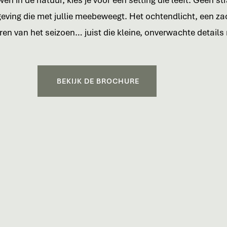
en in de natuur, kies je voor een setting die leeft. Geen st
eving die met jullie meebeweegt. Het ochtendlicht, een za
en van het seizoen… juist die kleine, onverwachte detail
BEKIJK DE BROCHURE