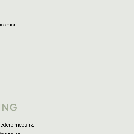
 beamer
ING
iedere meeting.