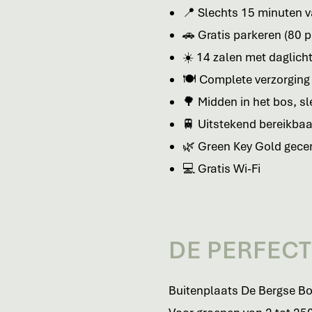
📍 Slechts 15 minuten v
🚗 Gratis parkeren (80 
☀️ 14 zalen met daglicht
🍽️ Complete verzorging
🌳 Midden in het bos, s
🚆 Uitstekend bereikbaa
🌿 Green Key Gold gecer
💻 Gratis Wi-Fi
DE PERFECT
Buitenplaats De Bergse Bos