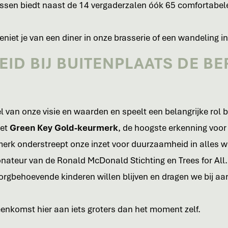
ssen biedt naast de 14 vergaderzalen óók 65 comfortabele
niet je van een diner in onze brasserie of een wandeling in
D BIJ BUITENPLAATS DE BE
van onze visie en waarden en speelt een belangrijke rol bi
het
Green Key Gold-keurmerk
, de hoogste erkenning voo
merk onderstreept onze inzet voor duurzaamheid in alles 
onateur van de Ronald McDonald Stichting en Trees for All
zorgbehoevende kinderen willen blijven en dragen we bij a
eenkomst hier aan iets groters dan het moment zelf.