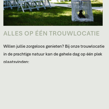
ALLES OP ÉÉN TROUWLOCATIE
Willen jullie zorgeloos genieten? Bij onze trouwlocatie
in de prachtige natuur kan de gehele dag op één plek
plaatsvinden:
Prachtig ontvangst
Officiële huwelijksceremonie midden in de natuur
Taart & toost
Diner op maat
Avondfeest tot in de late uurtjes